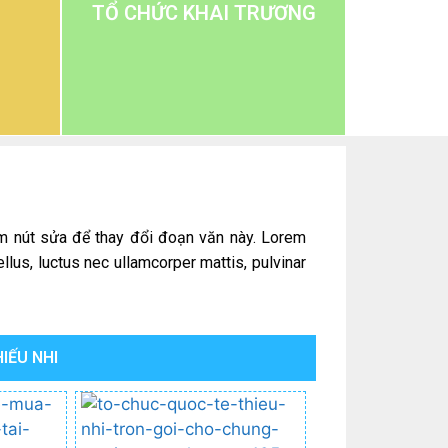
TỔ CHỨC KHAI TRƯƠNG
ấm nút sửa để thay đổi đoạn văn này. Lorem
ellus, luctus nec ullamcorper mattis, pulvinar
IẾU NHI