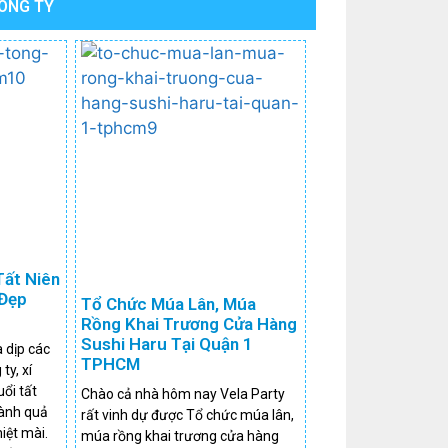
CÔNG TY
ất Niên
 Đẹp
Tổ Chức Múa Lân, Múa
Rồng Khai Trương Cửa Hàng
Sushi Haru Tại Quận 1
 dịp các
TPHCM
ty, xí
ổi tất
Chào cả nhà hôm nay Vela Party
hành quả
rất vinh dự được Tổ chức múa lân,
iệt mài.
múa rồng khai trương cửa hàng