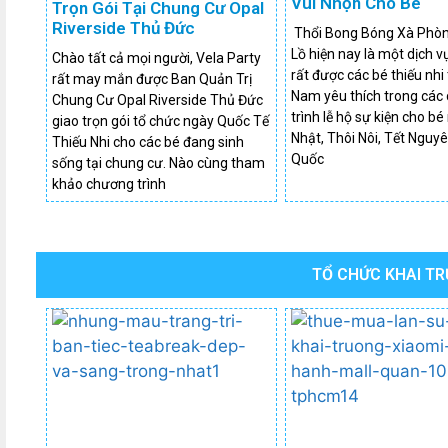
Vui Nhộn Cho Bé
Trọn Gói Tại Chung Cư Opal
Riverside Thủ Đức
Thổi Bong Bóng Xà Phò
Lồ hiện nay là một dịch v
Chào tất cả mọi người, Vela Party
rất được các bé thiếu nhi 
rất may mắn được Ban Quản Trị
Nam yêu thích trong các
Chung Cư Opal Riverside Thủ Đức
trình lễ hộ sự kiện cho b
giao trọn gói tổ chức ngày Quốc Tế
Nhật, Thôi Nôi, Tết Nguy
Thiếu Nhi cho các bé đang sinh
Quốc
sống tại chung cư. Nào cùng tham
khảo chương trình
TỔ CHỨC KHAI T