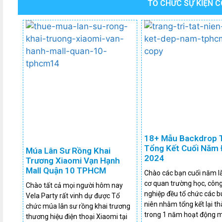
TỔ CHỨC SỰ KIỆN 
18+ Mẫu Backdrop T
Tổng Kết Cuối Năm
Múa Lân Sư Rồng Khai
2024
Trương Xiaomi Vạn Hạnh
Mall Quận 10 TPHCM
Chào các bạn cuối năm là
cơ quan trường học, công 
Chào tất cả mọi người hôm nay
nghiệp đều tổ chức các bu
Vela Party rất vinh dự được Tổ
niên nhằm tổng kết lại t
chức múa lân sư rồng khai trương
trong 1 năm hoạt động m
thương hiệu điện thoại Xiaomi tại