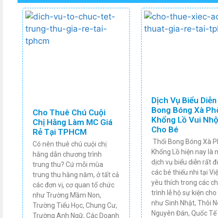
Dịch Vụ Biểu Diễn
Bong Bóng Xà Ph
Cho Thuê Chú Cuội
Khổng Lồ Vui Nh
Chị Hằng Làm MC Giá
Cho Bé
Rẻ Tại TPHCM
Thổi Bong Bóng Xà 
Có nên thuê chú cuội chị
Khổng Lồ hiện nay là 
hằng dẫn chương trình
dịch vụ biểu diễn rất 
trung thu? Cứ mỗi mùa
các bé thiếu nhi tại V
trung thu hằng năm, ở tất cả
yêu thích trong các c
các đơn vị, cơ quan tổ chức
trình lễ hộ sự kiện cho
như Trường Mầm Non,
như Sinh Nhật, Thôi Nô
Trường Tiểu Học, Chung Cư,
Nguyên Đán, Quốc Tế
Trường Anh Ngữ, Các Doanh