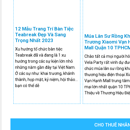
12 Mẫu Trang Trí Bàn Tiệc
Teabreak Đẹp Và Sang
Múa Lân Sư Rồng Kh
Trọng Nhất 2023
Trương Xiaomi Vạn 
Mall Quận 10 TPHC
Xu hướng tổ chức bàn tiệc
Teabreak đã và đang là 1 xu
Chào tất cả mọi người h
hướng trong các sự kiện lớn nhỏ
Vela Party rất vinh dự đ
những năm gần đây tại Việt Nam.
chức múa lân sư rồng kh
Ở các sự như: khai trương, khánh
thương hiệu điện thoại Xi
thành, họp mặt, kỷ niệm, hội thảo…
Vạn Hạnh Mall trung tâm
bạn có thể dễ
mại lớn nhất quận 10 TP
Thiệu về Thương Hiệu Đi
CHO THUÊ NHÂN