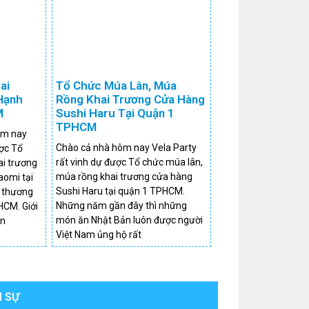
ai
Tổ Chức Múa Lân, Múa
Hạnh
Rồng Khai Trương Cửa Hàng
M
Sushi Haru Tại Quận 1
TPHCM
ôm nay
Chào cả nhà hôm nay Vela Party
ược Tổ
rất vinh dự được Tổ chức múa lân,
ai trương
múa rồng khai trương cửa hàng
aomi tại
Sushi Haru tại quận 1 TPHCM.
 thương
Những năm gần đây thì những
HCM. Giới
món ăn Nhật Bản luôn được người
ện
Việt Nam ủng hộ rất
 SỰ