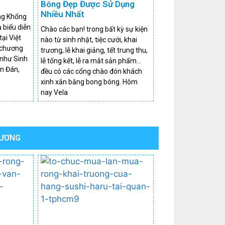
Bóng Đẹp Được Sử Dụng
Nhiều Nhất
ng Khổng
ụ biểu diễn
Chào các bạn! trong bất kỳ sự kiện
tại Việt
nào từ sinh nhật, tiệc cưới, khai
 chương
trương, lễ khai giảng, tết trung thu,
é như Sinh
lễ tổng kết, lễ ra mắt sản phẩm…
ên Đán,
đều có các cổng chào đón khách
xinh xắn bằng bong bóng. Hôm
nay Vela
RƯƠNG