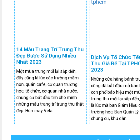
14 Mẫu Trang Trí Trung Thu
Đẹp Được Sử Dụng Nhiều
Dịch Vụ Tổ Chức Tế
Nhất 2023
Thu Giá Rẻ Tại TP
2023
Một mùa trung mới lại sắp đến,
đây cũng là lúc các trường mầm
Những cửa hàng bánh tr
non, quán cafe, cơ quan trường
cũng đã bắt đầu mở bán 
học, tổ chức, cơ quan nhà nước,
con phố báo hiệu một mù
chung cư bắt đầu tìm cho mình
trung thu mới lại sắp đến
những mẫu trang trí trung thu thật
là lúc mà ban Giám Hiệu 
đẹp. Hôm nay Vela
trường học, Ban Quản Lý
chung cư, khu dân