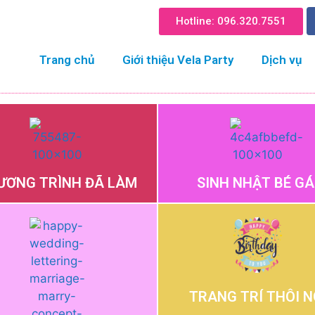
Hotline: 096.320.755​1
Trang chủ
Giới thiệu Vela Party
Dịch vụ
ƯƠNG TRÌNH ĐÃ LÀM
SINH NHẬT BÉ GÁ
TRANG TRÍ THÔI N