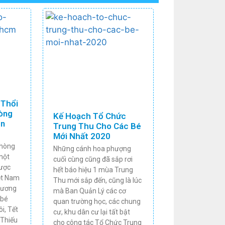
 Thổi
òng
Kế Hoạch Tổ Chức
ộn
Trung Thu Cho Các Bé
Mới Nhất 2020
Phòng
Những cánh hoa phượng
một
cuối cùng cũng đã sắp rơi
được
hết báo hiệu 1 mùa Trung
iệt Nam
Thu mới sắp đến, cũng là lúc
hương
mà Ban Quản Lý các cơ
 bé
quan trường học, các chung
i, Tết
cư, khu dân cư lại tất bật
 Thiếu
cho công tác Tổ Chức Trung