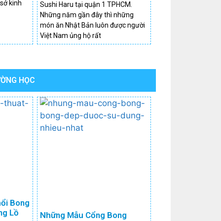
 sở kinh
Sushi Haru tại quận 1 TPHCM.
Những năm gần đây thì những
món ăn Nhật Bản luôn được người
Việt Nam ủng hộ rất
ƯỜNG HỌC
hổi Bong
ng Lồ
Những Mẫu Cổng Bong