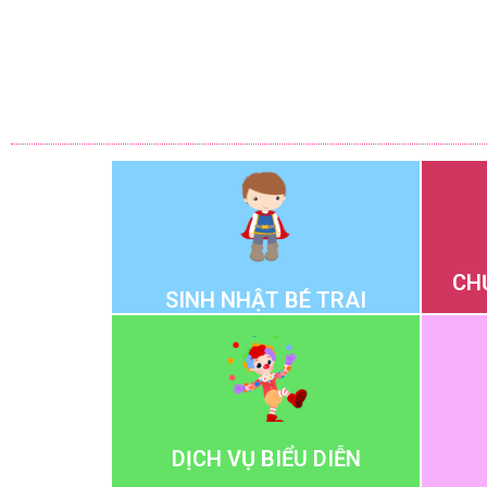
CH
SINH NHẬT BÉ TRAI
DỊCH VỤ BIỂU DIỄN