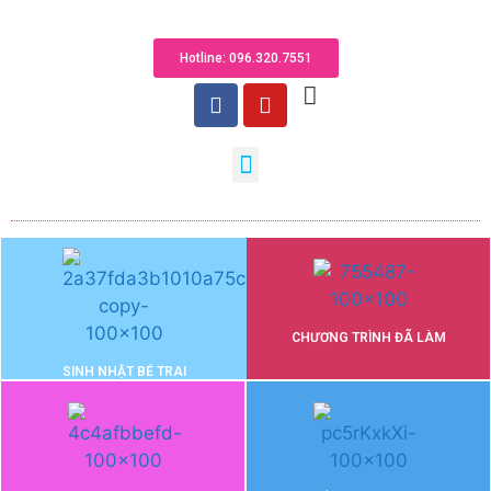
Hotline: 096.320.755​1
CHƯƠNG TRÌNH ĐÃ LÀM
SINH NHẬT BÉ TRAI