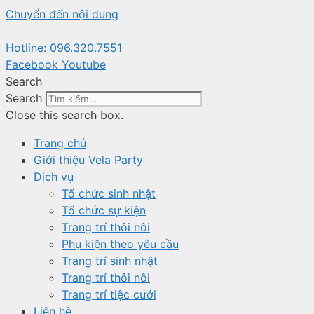
Chuyển đến nội dung
Hotline: 096.320.755​1
Facebook
Youtube
Search
Search
Close this search box.
Trang chủ
Giới thiệu Vela Party
Dịch vụ
Tổ chức sinh nhật
Tổ chức sự kiện
Trang trí thôi nôi
Phụ kiện theo yêu cầu
Trang trí sinh nhật
Trang trí thôi nôi
Trang trí tiệc cưới
Liên hệ