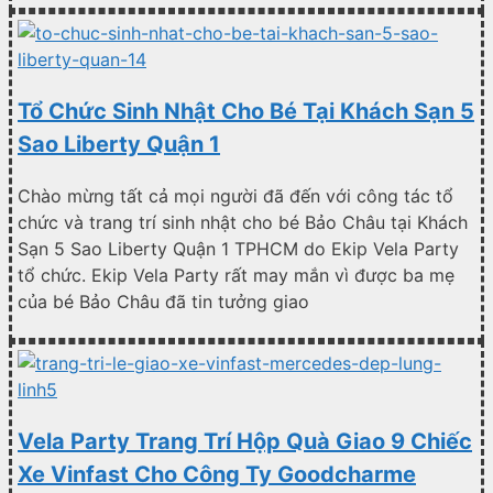
Tổ Chức Sinh Nhật Cho Bé Tại Khách Sạn 5
Sao Liberty Quận 1
Chào mừng tất cả mọi người đã đến với công tác tổ
chức và trang trí sinh nhật cho bé Bảo Châu tại Khách
Sạn 5 Sao Liberty Quận 1 TPHCM do Ekip Vela Party
tổ chức. Ekip Vela Party rất may mắn vì được ba mẹ
của bé Bảo Châu đã tin tưởng giao
Vela Party Trang Trí Hộp Quà Giao 9 Chiếc
Xe Vinfast Cho Công Ty Goodcharme