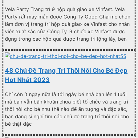
Vela Party Trang trí 9 hộp quà giao xe Vinfast. Vela
Party rất may mắn được Công Ty Good Charme chọn
làm đơn vị trang trí hộp quà giao xe Vinfast cho nhân
viên xuất sắc của Công Ty. 9 chiếc xe Vinfast được
đựng trong các hộp quà được trang trí lộng lẫy, bên
48 Chủ Đề Trang Trí Thôi Nôi Cho Bé Đẹp
Hot Nhất 2023
Chỉ còn ít ngày nữa là tới ngày bé nhà bạn lên 1 tuổi
mà bạn vẫn băn khoăn chưa biết tổ chức và trang trí
thôi nôi cho bé như thế nào để ấn tượng và đặc sắc,
bạn đang si nghĩ tìm các chủ đề trang trí thôi nôi cho
bé thật đặc