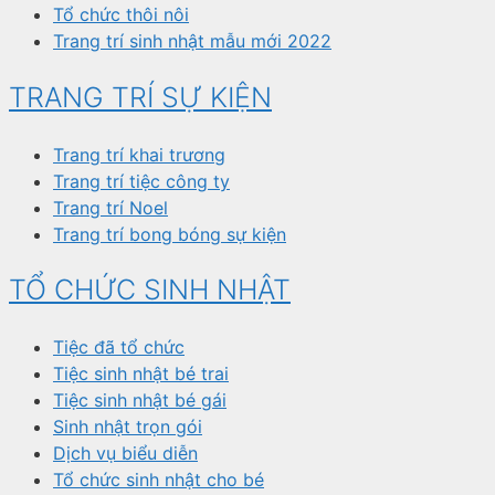
Tổ chức thôi nôi
Trang trí sinh nhật mẫu mới 2022
TRANG TRÍ SỰ KIỆN
Trang trí khai trương
Trang trí tiệc công ty
Trang trí Noel
Trang trí bong bóng sự kiện
TỔ CHỨC SINH NHẬT
Tiệc đã tổ chức
Tiệc sinh nhật bé trai
Tiệc sinh nhật bé gái
Sinh nhật trọn gói
Dịch vụ biểu diễn
Tổ chức sinh nhật cho bé