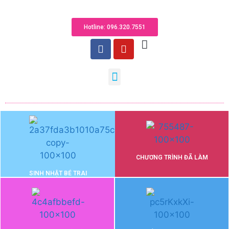
Hotline: 096.320.755​1
CHƯƠNG TRÌNH ĐÃ LÀM
SINH NHẬT BÉ TRAI