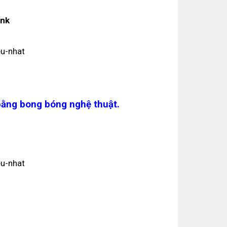
ank
h
 bằng bong bóng nghệ thuật.