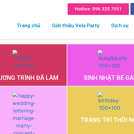
Hotline: 096.320.755​1
Trang chủ
Giới thiệu Vela Party
Dịch vụ
ƯƠNG TRÌNH ĐÃ LÀM
SINH NHẬT BÉ GÁ
TRANG TRÍ THÔI N