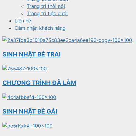
Trang trí thôi nôi
Trang trí tiệc cưới
Liên hệ
Cảm nhận khách hàng
SINH NHẬT BÉ TRAI
CHƯƠNG TRÌNH ĐÃ LÀM
SINH NHẬT BÉ GÁI