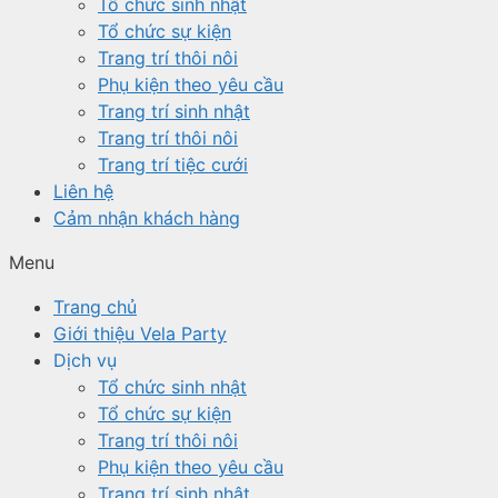
Tổ chức sinh nhật
Tổ chức sự kiện
Trang trí thôi nôi
Phụ kiện theo yêu cầu
Trang trí sinh nhật
Trang trí thôi nôi
Trang trí tiệc cưới
Liên hệ
Cảm nhận khách hàng
Menu
Trang chủ
Giới thiệu Vela Party
Dịch vụ
Tổ chức sinh nhật
Tổ chức sự kiện
Trang trí thôi nôi
Phụ kiện theo yêu cầu
Trang trí sinh nhật