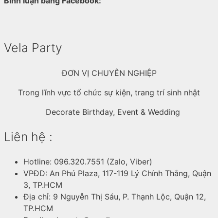
Bình luận bằng Facebook:
Vela Party
ĐƠN VỊ CHUYÊN NGHIỆP
Trong lĩnh vực tổ chức sự kiện, trang trí sinh nhật
Decorate Birthday, Event & Wedding
Liên hệ :
Hotline: 096.320.7551 (Zalo, Viber)
VPĐD: An Phú Plaza, 117-119 Lý Chính Thắng, Quận
3, TP.HCM
Địa chỉ: 9 Nguyễn Thị Sáu, P. Thạnh Lộc, Quận 12,
TP.HCM