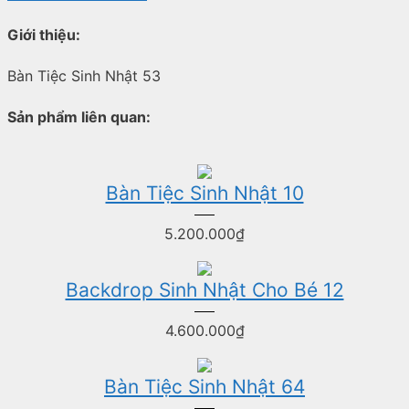
Giới thiệu:
Bàn Tiệc Sinh Nhật 53
Sản phẩm liên quan:
Bàn Tiệc Sinh Nhật 10
5.200.000
₫
Backdrop Sinh Nhật Cho Bé 12
4.600.000
₫
Bàn Tiệc Sinh Nhật 64