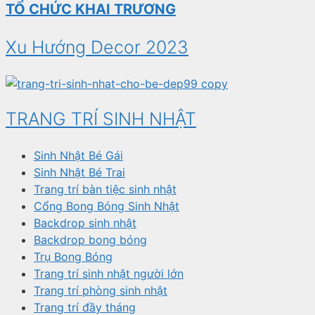
TỔ CHỨC KHAI TRƯƠNG
Xu Hướng Decor 2023
TRANG TRÍ SINH NHẬT
Sinh Nhật Bé Gái
Sinh Nhật Bé Trai
Trang trí bàn tiệc sinh nhật
Cổng Bong Bóng Sinh Nhật
Backdrop sinh nhật
Backdrop bong bóng
Trụ Bong Bóng
Trang trí sinh nhật người lớn
Trang trí phòng sinh nhật
Trang trí đầy tháng