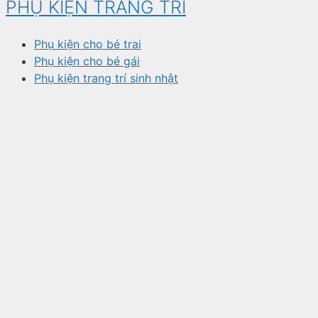
PHỤ KIỆN TRANG TRÍ
Phụ kiện cho bé trai
Phụ kiện cho bé gái
Phụ kiện trang trí sinh nhật