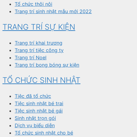
Tổ chức thôi nôi
Trang trí sinh nhật mẫu mới 2022
TRANG TRÍ SỰ KIỆN
Trang trí khai trương
Trang trí tiệc công ty
Trang trí Noel
Trang trí bong bóng sự kiện
TỔ CHỨC SINH NHẬT
Tiệc đã tổ chức
Tiệc sinh nhật bé trai
Tiệc sinh nhật bé gái
Sinh nhật trọn gói
Dịch vụ biểu diễn
Tổ chức sinh nhật cho bé