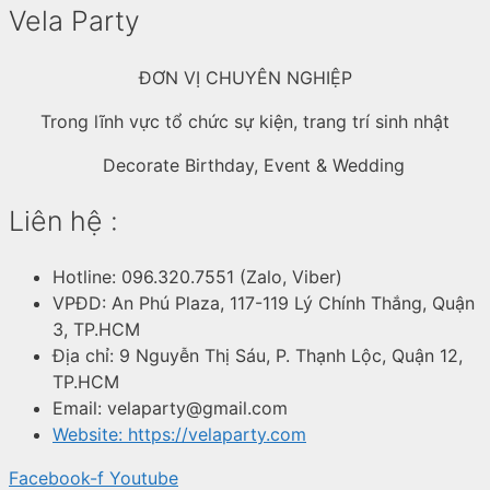
Vela Party
ĐƠN VỊ CHUYÊN NGHIỆP
Trong lĩnh vực tổ chức sự kiện, trang trí sinh nhật
Decorate Birthday, Event & Wedding
Liên hệ :
Hotline: 096.320.7551 (Zalo, Viber)
VPĐD: An Phú Plaza, 117-119 Lý Chính Thắng, Quận
3, TP.HCM
Địa chỉ: 9 Nguyễn Thị Sáu, P. Thạnh Lộc, Quận 12,
TP.HCM
Email: velaparty@gmail.com
Website: https://velaparty.com
Facebook-f
Youtube