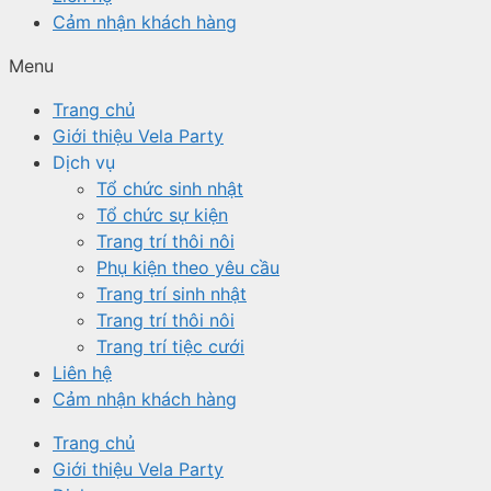
Cảm nhận khách hàng
Menu
Trang chủ
Giới thiệu Vela Party
Dịch vụ
Tổ chức sinh nhật
Tổ chức sự kiện
Trang trí thôi nôi
Phụ kiện theo yêu cầu
Trang trí sinh nhật
Trang trí thôi nôi
Trang trí tiệc cưới
Liên hệ
Cảm nhận khách hàng
Trang chủ
Giới thiệu Vela Party