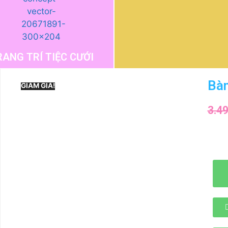
RANG TRÍ TIỆC CƯỚI
Bàn
GIẢM GIÁ!
3.4