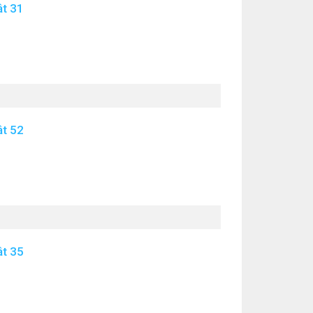
ật 31
ật 52
ật 35