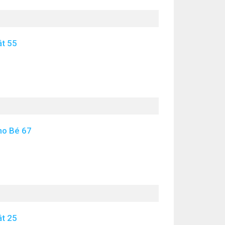
ật 55
ho Bé 67
ật 25