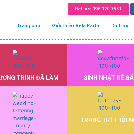
Hotline: 096.320.755​1
Trang chủ
Giới thiệu Vela Party
Dịch vụ
ƯƠNG TRÌNH ĐÃ LÀM
SINH NHẬT BÉ GÁ
TRANG TRÍ THÔI N