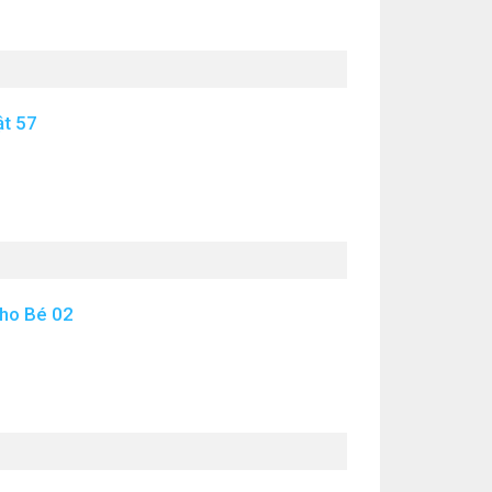
ật 57
ho Bé 02