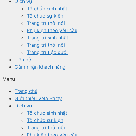
Dịch vụ
Tổ chức sinh nhật
Tổ chức sự kiện
Trang trí thôi nôi
Phụ kiện theo yêu cầu
Trang trí sinh nhật
Trang trí thôi nôi
Trang trí tiệc cưới
Liên hệ
Cảm nhận khách hàng
Menu
Trang chủ
Giới thiệu Vela Party
Dịch vụ
Tổ chức sinh nhật
Tổ chức sự kiện
Trang trí thôi nôi
Phụ kiện theo yêu cầu