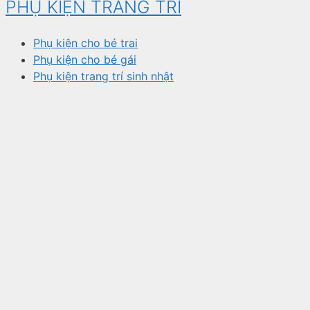
PHỤ KIỆN TRANG TRÍ
Phụ kiện cho bé trai
Phụ kiện cho bé gái
Phụ kiện trang trí sinh nhật