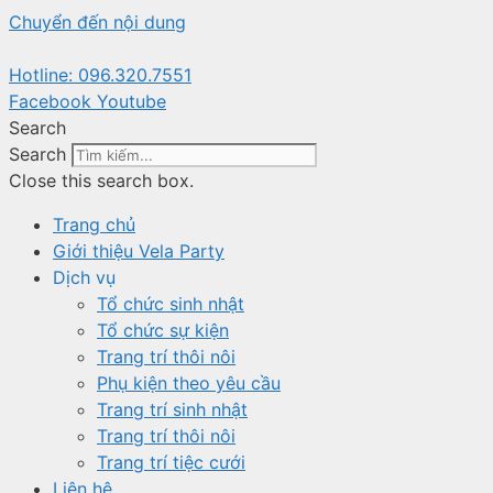
Chuyển đến nội dung
Hotline: 096.320.755​1
Facebook
Youtube
Search
Search
Close this search box.
Trang chủ
Giới thiệu Vela Party
Dịch vụ
Tổ chức sinh nhật
Tổ chức sự kiện
Trang trí thôi nôi
Phụ kiện theo yêu cầu
Trang trí sinh nhật
Trang trí thôi nôi
Trang trí tiệc cưới
Liên hệ