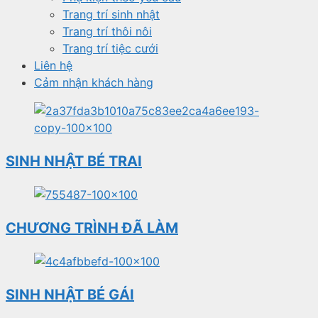
Trang trí sinh nhật
Trang trí thôi nôi
Trang trí tiệc cưới
Liên hệ
Cảm nhận khách hàng
SINH NHẬT BÉ TRAI
CHƯƠNG TRÌNH ĐÃ LÀM
SINH NHẬT BÉ GÁI