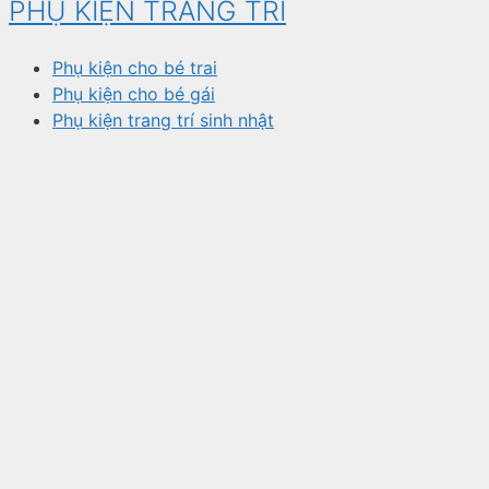
PHỤ KIỆN TRANG TRÍ
Phụ kiện cho bé trai
Phụ kiện cho bé gái
Phụ kiện trang trí sinh nhật