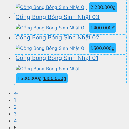
2.200.000
₫
Cổng Bong Bóng Sinh Nhật 03
1.400.000
₫
Cổng Bong Bóng Sinh Nhật 02
1.500.000
₫
Cổng Bong Bóng Sinh Nhật 01
1.500.000
₫
1.100.000
₫
←
1
2
3
4
5