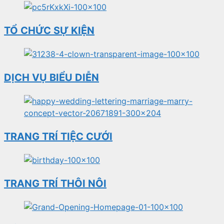
TỔ CHỨC SỰ KIỆN
DỊCH VỤ BIỂU DIỄN
TRANG TRÍ TIỆC CƯỚI
TRANG TRÍ THÔI NÔI