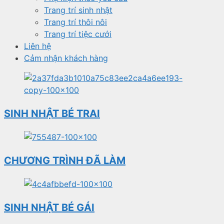
Trang trí sinh nhật
Trang trí thôi nôi
Trang trí tiệc cưới
Liên hệ
Cảm nhận khách hàng
SINH NHẬT BÉ TRAI
CHƯƠNG TRÌNH ĐÃ LÀM
SINH NHẬT BÉ GÁI