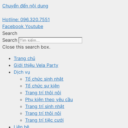
Chuyển đến nội dung
Hotline: 096.320.755​1
Facebook
Youtube
Search
Search
Close this search box.
Trang chủ
Giới thiệu Vela Party
Dịch vụ
Tổ chức sinh nhật
Tổ chức sự kiện
Trang trí thôi nôi
Phụ kiện theo yêu cầu
Trang trí sinh nhật
Trang trí thôi nôi
Trang trí tiệc cưới
Liên hệ