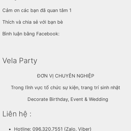
Cảm ơn các bạn đã quan tâm 1
Thích và chia sẻ với bạn bè
Bình luận bằng Facebook:
Vela Party
ĐƠN VỊ CHUYÊN NGHIỆP
Trong lĩnh vực tổ chức sự kiện, trang trí sinh nhật
Decorate Birthday, Event & Wedding
Liên hệ :
Hotline: 096.320.7551 (Zalo, Viber)