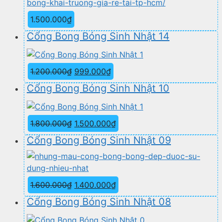
1.500.000
₫
Cổng Bong Bóng Sinh Nhật 14
1.200.000
₫
999.000
₫
Cổng Bong Bóng Sinh Nhật 10
1.800.000
₫
1.500.000
₫
Cổng Bong Bóng Sinh Nhật 09
1.600.000
₫
1.400.000
₫
Cổng Bong Bóng Sinh Nhật 08