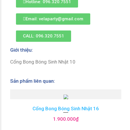
Hotline: 096.320.7551
Email: velaparty@gmail.com
CALL: 096.320.7551
Giới thiệu:
Cổng Bong Bóng Sinh Nhật 10
Sản phẩm liên quan:
Cổng Bong Bóng Sinh Nhật 16
1.900.000
₫