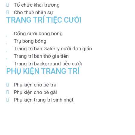
Tổ chức khai trương
Cho thuê nhân sự
TRANG TRÍ TIỆC CƯỚI
Cổng cưới bong bóng
Trụ bong bóng
Trang trí bàn Galerry cưới đơn giản
Trang trí bàn thờ gia tiên
Trang trí background tiệc cưới
PHỤ KIỆN TRANG TRÍ
Phụ kiện cho bé trai
Phụ kiện cho bé gái
Phụ kiện trang trí sinh nhật