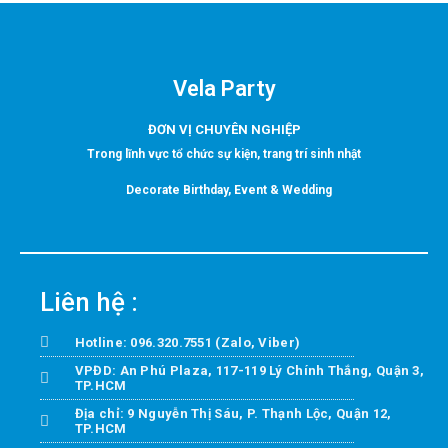
Vela Party
ĐƠN VỊ CHUYÊN NGHIỆP
Trong lĩnh vực tổ chức sự kiện, trang trí sinh nhật
Decorate Birthday, Event & Wedding
Liên hệ :
Hotline: 096.320.7551 (Zalo, Viber)
VPĐD: An Phú Plaza, 117-119 Lý Chính Thắng, Quận 3,
TP.HCM
Địa chỉ: 9 Nguyễn Thị Sáu, P. Thạnh Lộc, Quận 12,
TP.HCM