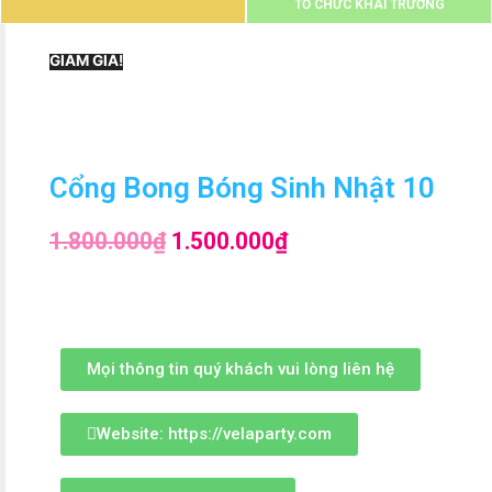
TỔ CHỨC KHAI TRƯƠNG
GIẢM GIÁ!
Cổng Bong Bóng Sinh Nhật 10
1.800.000
₫
1.500.000
₫
Mọi thông tin quý khách vui lòng liên hệ
Website: https://velaparty.com