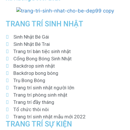
TRANG TRÍ SINH NHẬT
Sinh Nhật Bé Gái
Sinh Nhật Bé Trai
Trang trí bàn tiệc sinh nhật
Cổng Bong Bóng Sinh Nhật
Backdrop sinh nhật
Backdrop bong bóng
Trụ Bong Bóng
Trang trí sinh nhật người lớn
Trang trí phòng sinh nhật
Trang trí đầy tháng
Tổ chức thôi nôi
Trang trí sinh nhật mẫu mới 2022
TRANG TRÍ SỰ KIỆN