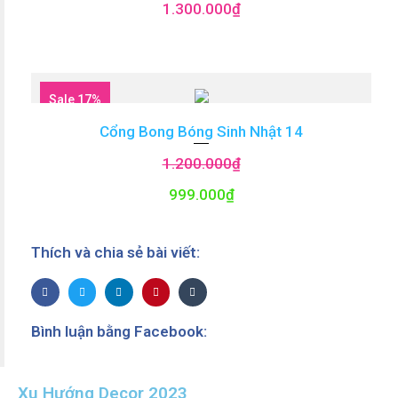
1.300.000
₫
Sale 17%
Cổng Bong Bóng Sinh Nhật 14
1.200.000
₫
999.000
₫
Thích và chia sẻ bài viết:
Bình luận bằng Facebook:
Xu Hướng Decor 2023