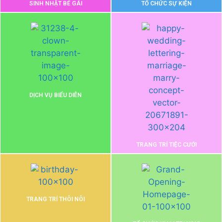
SINH NHẬT BÉ GÁI
TỔ CHỨC SỰ KIỆN
DỊCH VỤ BIỂU DIỄN
TRANG TRÍ TIỆC CƯỚI
TRANG TRÍ THÔI NÔI