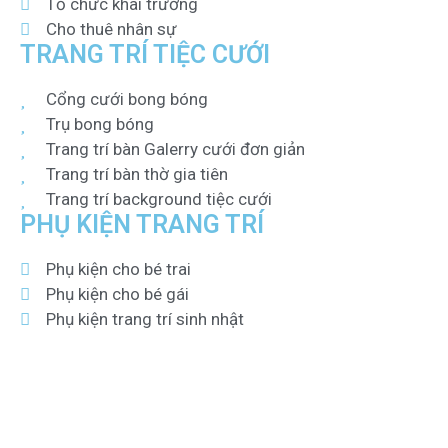
Tổ chức khai trương
Cho thuê nhân sự
TRANG TRÍ TIỆC CƯỚI
Cổng cưới bong bóng
Trụ bong bóng
Trang trí bàn Galerry cưới đơn giản
Trang trí bàn thờ gia tiên
Trang trí background tiệc cưới
PHỤ KIỆN TRANG TRÍ
Phụ kiện cho bé trai
Phụ kiện cho bé gái
Phụ kiện trang trí sinh nhật