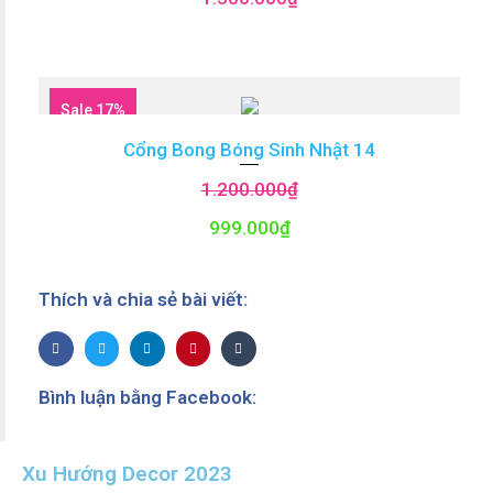
Sale 17%
Cổng Bong Bóng Sinh Nhật 14
1.200.000
₫
999.000
₫
Thích và chia sẻ bài viết:
Bình luận bằng Facebook:
Xu Hướng Decor 2023