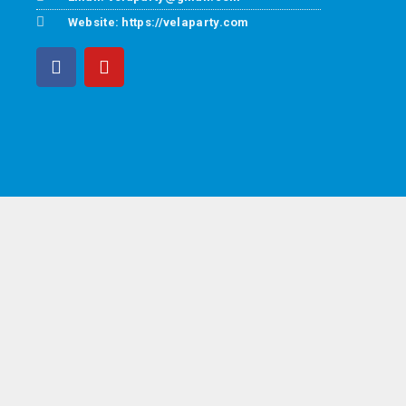
Website: https://velaparty.com