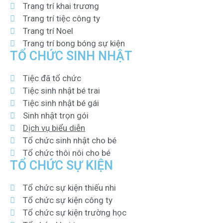
Trang trí khai trương
Trang trí tiệc công ty
Trang trí Noel
Trang trí bong bóng sự kiện
TỔ CHỨC SINH NHẬT
Tiệc đã tổ chức
Tiệc sinh nhật bé trai
Tiệc sinh nhật bé gái
Sinh nhật trọn gói
Dịch vụ biểu diễn
Tổ chức sinh nhật cho bé
Tổ chức thôi nôi cho bé
TỔ CHỨC SỰ KIỆN
Tổ chức sự kiện thiếu nhi
Tổ chức sự kiện công ty
Tổ chức sự kiện trường học