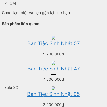
TPHCM
Chào tạm biệt và hẹn gặp lại các bạn!
Sản phẩm liên quan:
Bàn Tiệc Sinh Nhật 57
5.200.000
₫
Bàn Tiệc Sinh Nhật 47
4.200.000
₫
Sale 3%
Bàn Tiệc Sinh Nhật 05
3.900.000
₫