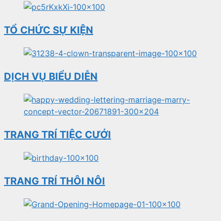
TỔ CHỨC SỰ KIỆN
DỊCH VỤ BIỂU DIỄN
TRANG TRÍ TIỆC CƯỚI
TRANG TRÍ THÔI NÔI