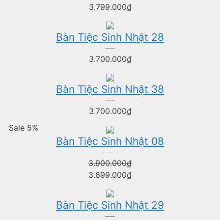
3.799.000
₫
Bàn Tiệc Sinh Nhật 28
3.700.000
₫
Bàn Tiệc Sinh Nhật 38
3.700.000
₫
Sale 5%
Bàn Tiệc Sinh Nhật 08
3.900.000
₫
3.699.000
₫
Bàn Tiệc Sinh Nhật 29