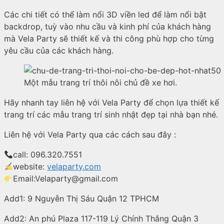
Các chi tiết có thể làm nổi 3D viền led để làm nổi bật
backdrop, tuỳ vào nhu cầu và kinh phí của khách hàng
mà Vela Party sẽ thiết kế và thi công phù hợp cho từng
yêu cầu của các khách hàng.
Một mẫu trang trí thôi nôi chủ đề xe hơi.
Hãy nhanh tay liên hệ với Vela Party để chọn lựa thiết kế
trang trí các mẫu trang trí sinh nhật đẹp tại nhà bạn nhé.
Liên hệ với Vela Party qua các cách sau đây :
call: 096.320.7551
website:
velaparty.com
Email:Velaparty@gmail.com
Add1: 9 Nguyễn Thị Sáu Quận 12 TPHCM
Add2: An phú Plaza 117-119 Lý Chính Thắng Quận 3