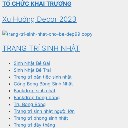
TỔ CHỨC KHAI TRƯƠNG
Xu Hướng Decor 2023
TRANG TRÍ SINH NHẬT
Sinh Nhật Bé Gái
Sinh Nhật Bé Trai
Trang trí bàn tiệc sinh nhật
Cổng Bong Bóng Sinh Nhật
Backdrop sinh nhật
Backdrop bong bóng
Trụ Bong Bóng
Trang trí sinh nhật người lớn
Trang trí phòng sinh nhật
Trang trí đầy tháng