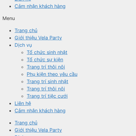
Cảm nhận khách hàng
Menu
Trang chủ
Giới thiệu Vela Party
Dịch vụ
Tổ chức sinh nhật
Tổ chức sự kiện
Trang trí thôi nôi
Phụ kiện theo yêu cầu
Trang trí sinh nhật
Trang trí thôi nôi
Trang trí tiệc cưới
Liên hệ
Cảm nhận khách hàng
Trang chủ
Giới thiệu Vela Party