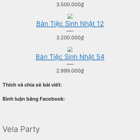
3.500.000
₫
Bàn Tiệc Sinh Nhật 12
3.200.000
₫
Bàn Tiệc Sinh Nhật 54
2.999.000
₫
Thích và chia sẻ bài viết:
Bình luận bằng Facebook:
Vela Party