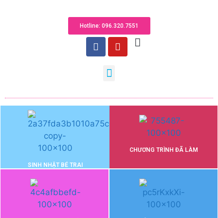
Hotline: 096.320.755​1
CHƯƠNG TRÌNH ĐÃ LÀM
SINH NHẬT BÉ TRAI