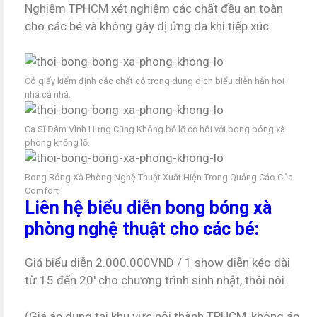
Nghiệm TPHCM xét nghiệm các chất đều an toàn
cho các bé và không gây dị ứng da khi tiếp xúc.
Có giấy kiểm định các chất có trong dung dịch biểu diễn hẳn hoi
nha cả nhà.
Ca Sĩ Đàm Vình Hưng Cũng Không bỏ lỡ cơ hôi với bong bóng xà
phòng khổng lồ.
Bong Bóng Xà Phòng Nghệ Thuật Xuất Hiện Trong Quảng Cáo Của
Comfort
Liên hệ biểu diễn bong bóng xà
phòng nghệ thuật cho các bé:
Giá biểu diễn 2.000.000VND / 1 show diễn kéo dài
từ 15 đến 20′ cho chương trình sinh nhật, thôi nôi.
(Giá áp dụng tại khu vực nội thành TPHCM, không áp