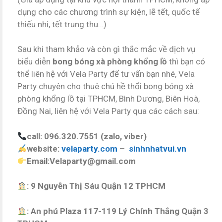
dụng cho các chương trình sự kiện, lễ tết, quốc tế
thiếu nhi, tết trung thu…)
Sau khi tham khảo và còn gì thắc mắc về dịch vụ
biểu diễn
bong bóng xà phòng khổng lồ
thì bạn có
thể liên hệ với Vela Party để tư vấn bạn nhé, Vela
Party chuyên cho thuê chú hề thổi bong bóng xà
phòng khổng lồ tại TPHCM, Bình Dương, Biên Hoà,
Đồng Nai, liên hệ với Vela Party qua các cách sau:
call: 096.320.7551 (zalo, viber)
website:
velaparty.com
–
sinhnhatvui.vn
Email:Velaparty@gmail.com
: 9 Nguyễn Thị Sáu Quận 12 TPHCM
: An phú Plaza 117-119 Lý Chính Thắng Quận 3