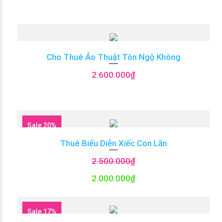
Cho Thuê Ảo Thuật Tôn Ngộ Không
2.600.000
₫
Sale 20%
Thuê Biểu Diễn Xiếc Con Lăn
2.500.000
₫
2.000.000
₫
Sale 17%