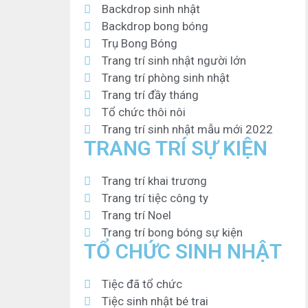
Backdrop sinh nhật
Backdrop bong bóng
Trụ Bong Bóng
Trang trí sinh nhật người lớn
Trang trí phòng sinh nhật
Trang trí đầy tháng
Tổ chức thôi nôi
Trang trí sinh nhật mẫu mới 2022
TRANG TRÍ SỰ KIỆN
Trang trí khai trương
Trang trí tiệc công ty
Trang trí Noel
Trang trí bong bóng sự kiện
TỔ CHỨC SINH NHẬT
Tiệc đã tổ chức
Tiệc sinh nhật bé trai