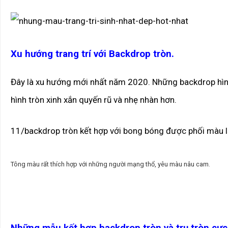
Xu hướng trang trí với Backdrop tròn.
Đây là xu hướng mới nhất năm 2020. Những backdrop hìn
hình tròn xinh xắn quyến rũ và nhẹ nhàn hơn.
11/backdrop tròn kết hợp với bong bóng được phối màu lạ
Tông màu rất thích hợp với những người mạng thổ, yêu màu nâu cam.