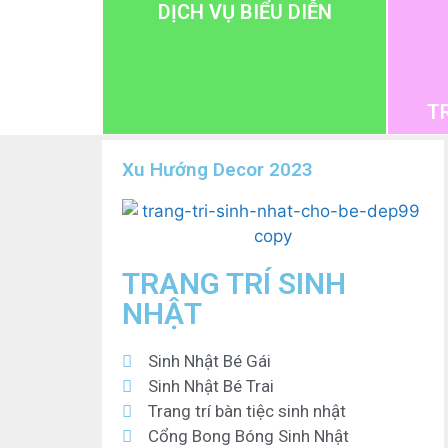
DỊCH VỤ BIỂU DIỄN
T
Xu Hướng Decor 2023
TRANG TRÍ SINH
NHẬT
Sinh Nhật Bé Gái
Sinh Nhật Bé Trai
Trang trí bàn tiệc sinh nhật
Cổng Bong Bóng Sinh Nhật