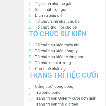
Tiệc sinh nhật bé gái
Sinh nhật trọn gói
Dịch vụ biểu diễn
Tổ chức sinh nhật cho bé
Tổ chức thôi nôi cho bé
TỔ CHỨC SỰ KIỆN
Tổ chức sự kiện thiếu nhi
Tổ chức sự kiện công ty
Tổ chức sự kiện trường học
Tổ chức khai trương
Cho thuê nhân sự
TRANG TRÍ TIỆC CƯỚI
Cổng cưới bong bóng
Trụ bong bóng
Trang trí bàn Galerry cưới đơn giản
Trang trí bàn thờ gia tiên