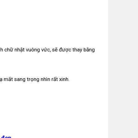
h chữ nhật vuông vức, sẽ được thay bằng
 mắt sang trọng nhìn rất xinh.