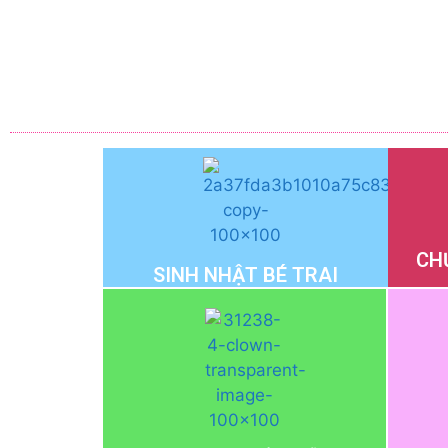
CH
SINH NHẬT BÉ TRAI