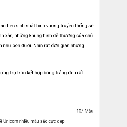
àn tiệc sinh nhật hình vuông truyền thống sẽ
nh xắn, những khung hình dễ thương của chủ
òn như bên dưới. Nhìn rất đơn giản nhưng
hững trụ tròn kết hợp bóng trắng đen rất
 Mẫu
đề Unicorn nhiều màu sắc cực đẹp.