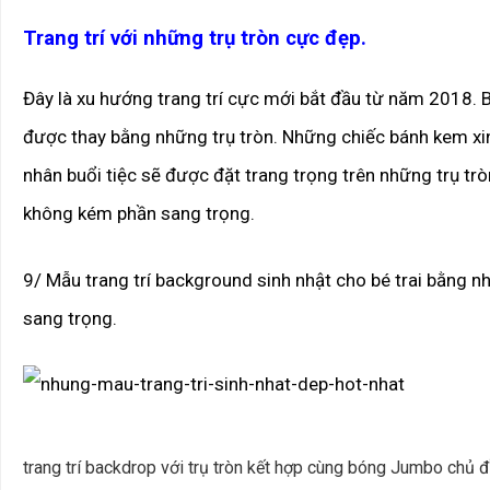
Trang trí với những trụ tròn cực đẹp.
Đây là xu hướng trang trí cực mới bắt đầu từ năm 2018. B
được thay bằng những trụ tròn. Những chiếc bánh kem xi
nhân buổi tiệc sẽ được đặt trang trọng trên những trụ tr
không kém phần sang trọng.
9/ Mẫu trang trí background sinh nhật cho bé trai bằng n
sang trọng.
10/
trang trí backdrop với trụ tròn kết hợp cùng bóng Jumbo chủ 