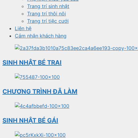
Trang trí sinh nhật
Trang trí thôi nôi
Trang trí tiệc cưới
Liên hệ
Cảm nhận khách hàng
SINH NHẬT BÉ TRAI
CHƯƠNG TRÌNH ĐÃ LÀM
SINH NHẬT BÉ GÁI