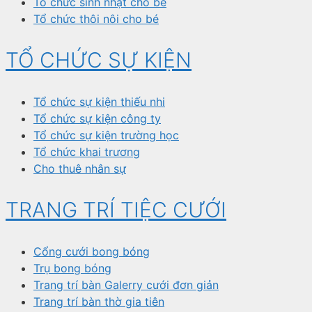
Tổ chức sinh nhật cho bé
Tổ chức thôi nôi cho bé
TỔ CHỨC SỰ KIỆN
Tổ chức sự kiện thiếu nhi
Tổ chức sự kiện công ty
Tổ chức sự kiện trường học
Tổ chức khai trương
Cho thuê nhân sự
TRANG TRÍ TIỆC CƯỚI
Cổng cưới bong bóng
Trụ bong bóng
Trang trí bàn Galerry cưới đơn giản
Trang trí bàn thờ gia tiên