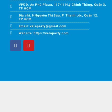
VPĐD: An Phú Plaza, 117-119 Lý Chính Thắng, Quận 3,
TP.HCM
Địa chỉ: 9 Nguyễn Thị Sáu, P. Thạnh Lộc, Quận 12,
TP.HCM
Email: velaparty@gmail.com
Website: https://velaparty.com