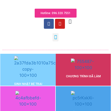
Hotline: 096.320.755​1
CHƯƠNG TRÌNH ĐÃ LÀM
SINH NHẬT BÉ TRAI