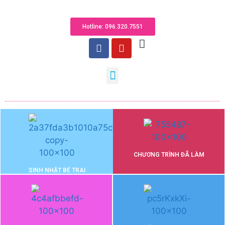
Hotline: 096.320.755​1
CHƯƠNG TRÌNH ĐÃ LÀM
SINH NHẬT BÉ TRAI