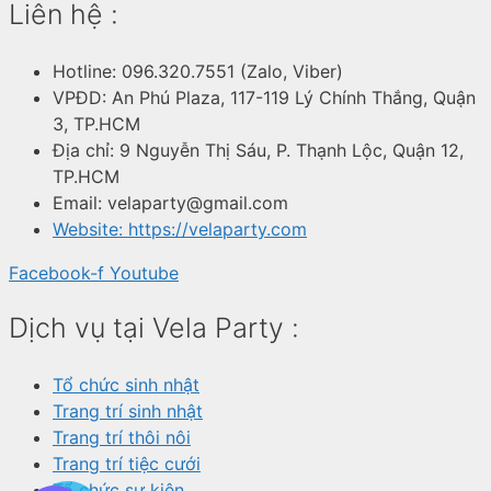
Liên hệ :
Hotline: 096.320.7551 (Zalo, Viber)
VPĐD: An Phú Plaza, 117-119 Lý Chính Thắng, Quận
3, TP.HCM
Địa chỉ: 9 Nguyễn Thị Sáu, P. Thạnh Lộc, Quận 12,
TP.HCM
Email: velaparty@gmail.com
Website: https://velaparty.com
Facebook-f
Youtube
Dịch vụ tại Vela Party :
Tổ chức sinh nhật
Trang trí sinh nhật
Trang trí thôi nôi
Trang trí tiệc cưới
Tổ chức sự kiện