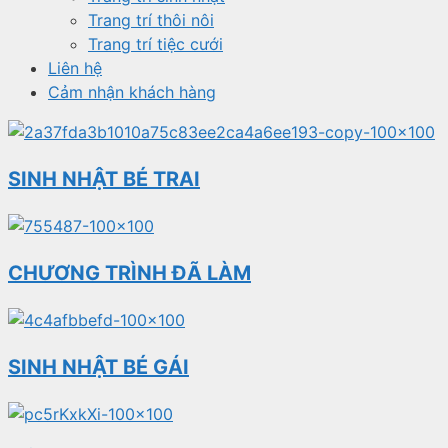
Trang trí thôi nôi
Trang trí tiệc cưới
Liên hệ
Cảm nhận khách hàng
SINH NHẬT BÉ TRAI
CHƯƠNG TRÌNH ĐÃ LÀM
SINH NHẬT BÉ GÁI