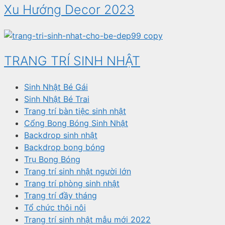
Xu Hướng Decor 2023
TRANG TRÍ SINH NHẬT
Sinh Nhật Bé Gái
Sinh Nhật Bé Trai
Trang trí bàn tiệc sinh nhật
Cổng Bong Bóng Sinh Nhật
Backdrop sinh nhật
Backdrop bong bóng
Trụ Bong Bóng
Trang trí sinh nhật người lớn
Trang trí phòng sinh nhật
Trang trí đầy tháng
Tổ chức thôi nôi
Trang trí sinh nhật mẫu mới 2022