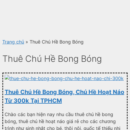
Trang chủ
»
Thuê Chú Hề Bong Bóng
Thuê Chú Hề Bong Bóng
Thuê Chú Hề Bong Bóng, Chú Hề Hoạt Náo
Từ 300k Tại TPHCM
Chào các bạn hiện nay nhu cầu thuê chú hề bong
bóng, thuê chú hề hoạt náo giá rẻ cho các chương
trình như sinh nhật cho bé, thôi nôi, quốc tế thiếu nhi