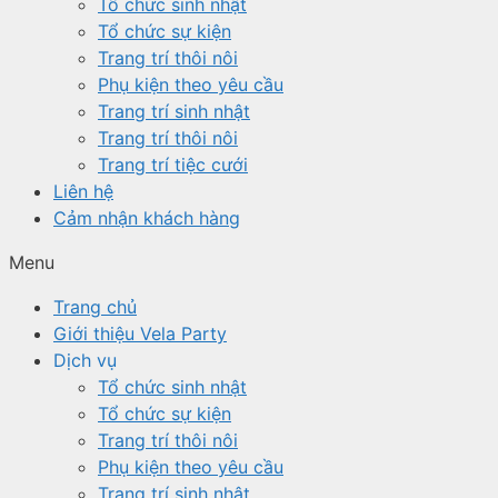
Tổ chức sinh nhật
Tổ chức sự kiện
Trang trí thôi nôi
Phụ kiện theo yêu cầu
Trang trí sinh nhật
Trang trí thôi nôi
Trang trí tiệc cưới
Liên hệ
Cảm nhận khách hàng
Menu
Trang chủ
Giới thiệu Vela Party
Dịch vụ
Tổ chức sinh nhật
Tổ chức sự kiện
Trang trí thôi nôi
Phụ kiện theo yêu cầu
Trang trí sinh nhật