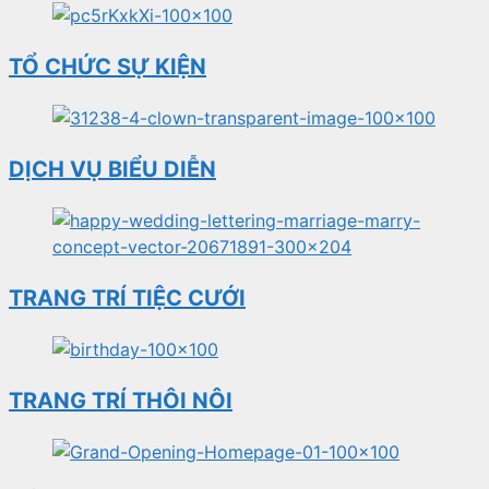
TỔ CHỨC SỰ KIỆN
DỊCH VỤ BIỂU DIỄN
TRANG TRÍ TIỆC CƯỚI
TRANG TRÍ THÔI NÔI