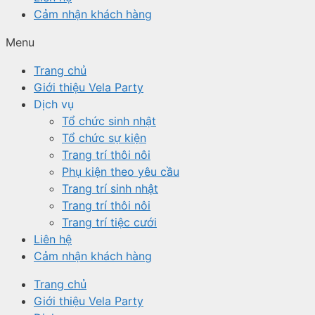
Cảm nhận khách hàng
Menu
Trang chủ
Giới thiệu Vela Party
Dịch vụ
Tổ chức sinh nhật
Tổ chức sự kiện
Trang trí thôi nôi
Phụ kiện theo yêu cầu
Trang trí sinh nhật
Trang trí thôi nôi
Trang trí tiệc cưới
Liên hệ
Cảm nhận khách hàng
Trang chủ
Giới thiệu Vela Party