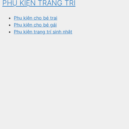
PHỤ KIỆN TRANG TRÍ
Phụ kiện cho bé trai
Phụ kiện cho bé gái
Phụ kiện trang trí sinh nhật