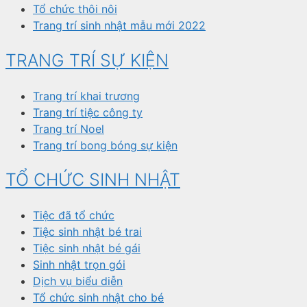
Tổ chức thôi nôi
Trang trí sinh nhật mẫu mới 2022
TRANG TRÍ SỰ KIỆN
Trang trí khai trương
Trang trí tiệc công ty
Trang trí Noel
Trang trí bong bóng sự kiện
TỔ CHỨC SINH NHẬT
Tiệc đã tổ chức
Tiệc sinh nhật bé trai
Tiệc sinh nhật bé gái
Sinh nhật trọn gói
Dịch vụ biểu diễn
Tổ chức sinh nhật cho bé