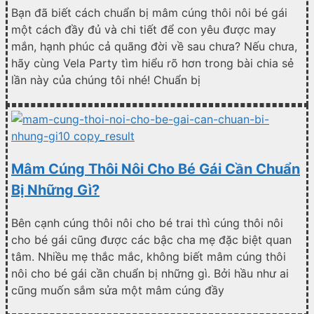
Bạn đã biết cách chuẩn bị mâm cúng thôi nôi bé gái
một cách đầy đủ và chi tiết để con yêu được may
mắn, hạnh phúc cả quãng đời về sau chưa? Nếu chưa,
hãy cùng Vela Party tìm hiểu rõ hơn trong bài chia sẻ
lần này của chúng tôi nhé! Chuẩn bị
Mâm Cúng Thôi Nôi Cho Bé Gái Cần Chuẩn
Bị Những Gì?
Bên cạnh cúng thôi nôi cho bé trai thì cúng thôi nôi
cho bé gái cũng được các bậc cha mẹ đặc biệt quan
tâm. Nhiều mẹ thắc mắc, không biết mâm cúng thôi
nôi cho bé gái cần chuẩn bị những gì. Bởi hầu như ai
cũng muốn sắm sửa một mâm cúng đầy