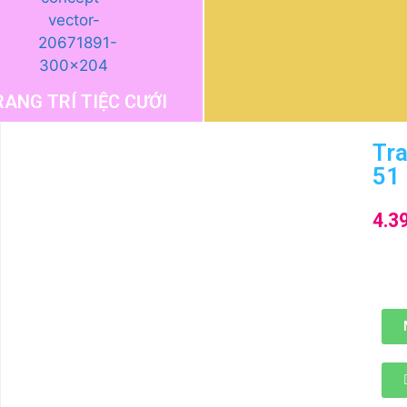
RANG TRÍ TIỆC CƯỚI
Tra
51
4.3