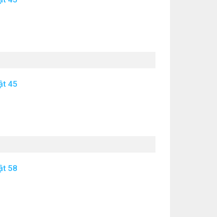
ật 45
ật 58