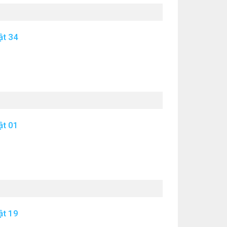
ật 34
ật 01
ật 19