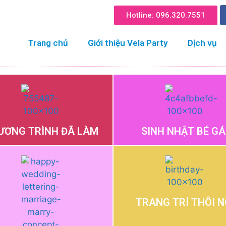
Hotline: 096.320.755​1
Trang chủ
Giới thiệu Vela Party
Dịch vụ
ƯƠNG TRÌNH ĐÃ LÀM
SINH NHẬT BÉ GÁ
TRANG TRÍ THÔI N