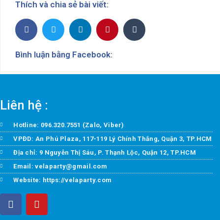
Thích và chia sẻ bài viết:
Bình luận bằng Facebook:
Liên hệ :
Hotline: 096.320.7551 (Zalo, Viber)
VPĐD: An Phú Plaza, 117-119 Lý Chính Thắng, Quận 3, TP.HCM
Địa chỉ: 9 Nguyễn Thị Sáu, P. Thạnh Lộc, Quận 12, TP.HCM
Email: velaparty@gmail.com
Website: https://velaparty.com