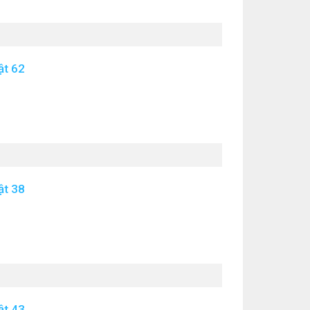
ật 62
ật 38
ật 43