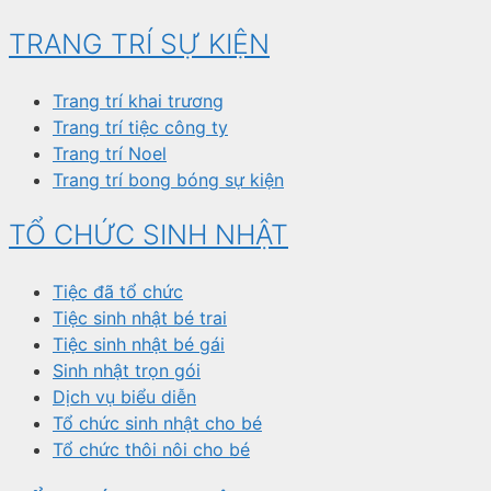
TRANG TRÍ SỰ KIỆN
Trang trí khai trương
Trang trí tiệc công ty
Trang trí Noel
Trang trí bong bóng sự kiện
TỔ CHỨC SINH NHẬT
Tiệc đã tổ chức
Tiệc sinh nhật bé trai
Tiệc sinh nhật bé gái
Sinh nhật trọn gói
Dịch vụ biểu diễn
Tổ chức sinh nhật cho bé
Tổ chức thôi nôi cho bé