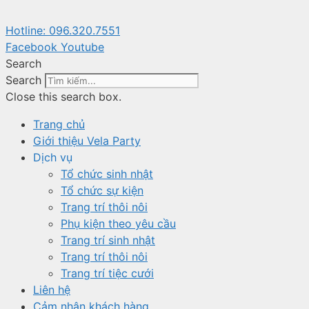
Chuyển
đến
Hotline: 096.320.755​1
nội
Facebook
Youtube
dung
Search
Search
Close this search box.
Trang chủ
Giới thiệu Vela Party
Dịch vụ
Tổ chức sinh nhật
Tổ chức sự kiện
Trang trí thôi nôi
Phụ kiện theo yêu cầu
Trang trí sinh nhật
Trang trí thôi nôi
Trang trí tiệc cưới
Liên hệ
Cảm nhận khách hàng