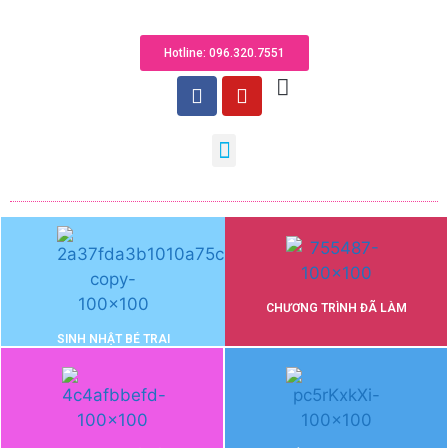
Hotline: 096.320.755​1
CHƯƠNG TRÌNH ĐÃ LÀM
SINH NHẬT BÉ TRAI