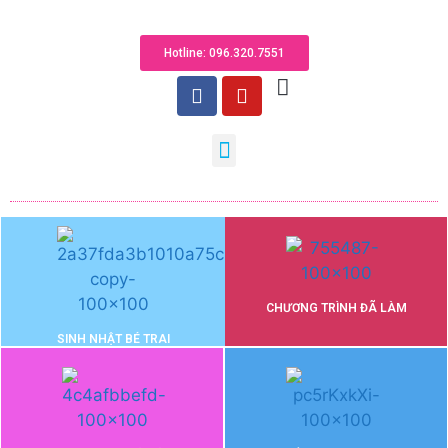
Hotline: 096.320.755​1
CHƯƠNG TRÌNH ĐÃ LÀM
SINH NHẬT BÉ TRAI