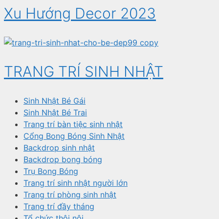
Xu Hướng Decor 2023
TRANG TRÍ SINH NHẬT
Sinh Nhật Bé Gái
Sinh Nhật Bé Trai
Trang trí bàn tiệc sinh nhật
Cổng Bong Bóng Sinh Nhật
Backdrop sinh nhật
Backdrop bong bóng
Trụ Bong Bóng
Trang trí sinh nhật người lớn
Trang trí phòng sinh nhật
Trang trí đầy tháng
Tổ chức thôi nôi