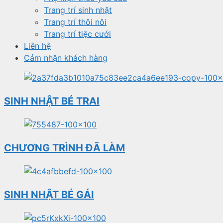
Trang trí sinh nhật
Trang trí thôi nôi
Trang trí tiệc cưới
Liên hệ
Cảm nhận khách hàng
SINH NHẬT BÉ TRAI
CHƯƠNG TRÌNH ĐÃ LÀM
SINH NHẬT BÉ GÁI