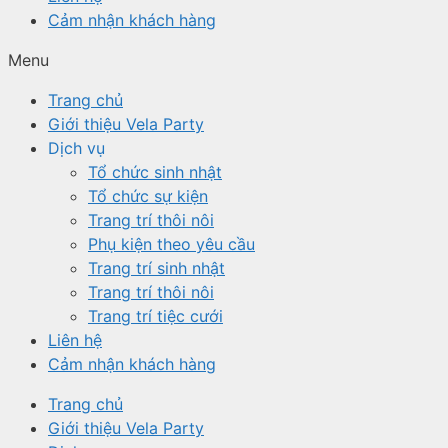
Cảm nhận khách hàng
Menu
Trang chủ
Giới thiệu Vela Party
Dịch vụ
Tổ chức sinh nhật
Tổ chức sự kiện
Trang trí thôi nôi
Phụ kiện theo yêu cầu
Trang trí sinh nhật
Trang trí thôi nôi
Trang trí tiệc cưới
Liên hệ
Cảm nhận khách hàng
Trang chủ
Giới thiệu Vela Party