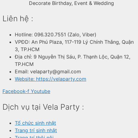
Decorate Birthday, Event & Wedding
Liên hệ :
Hotline: 096.320.7551 (Zalo, Viber)
VPĐD: An Phú Plaza, 117-119 Lý Chính Thắng, Quận
3, TP.HCM
Địa chỉ: 9 Nguyễn Thị Sáu, P. Thạnh Lộc, Quận 12,
TP.HCM
Email: velaparty@gmail.com
Website: https://velaparty.com
Facebook-f
Youtube
Dịch vụ tại Vela Party :
Tổ chức sinh nhật
Trang trí sinh nhật
Trang trí thôi nôi