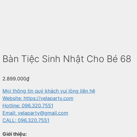
Bàn Tiệc Sinh Nhật Cho Bé 68
2.899.000
₫
Mọi thông tin quý khách vui lòng liên hệ
Website: https://velaparty.com
Hotline: 096.320.7551
Email: velaparty@gmail.com
CALL: 096.320.7551
Giới thiệu: