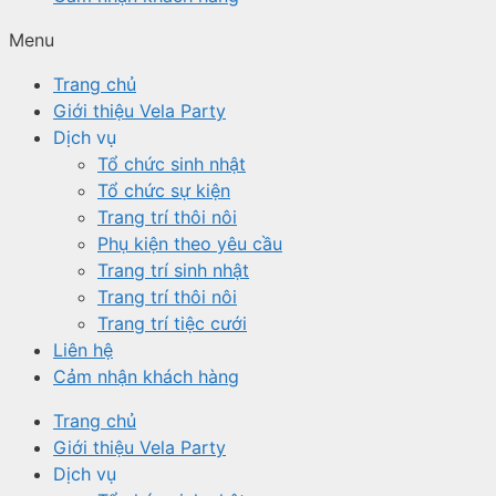
Menu
Trang chủ
Giới thiệu Vela Party
Dịch vụ
Tổ chức sinh nhật
Tổ chức sự kiện
Trang trí thôi nôi
Phụ kiện theo yêu cầu
Trang trí sinh nhật
Trang trí thôi nôi
Trang trí tiệc cưới
Liên hệ
Cảm nhận khách hàng
Trang chủ
Giới thiệu Vela Party
Dịch vụ