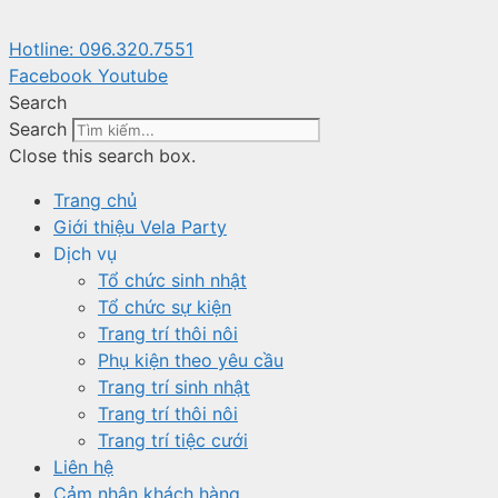
Chuyển
đến
Hotline: 096.320.755​1
nội
Facebook
Youtube
dung
Search
Search
Close this search box.
Trang chủ
Giới thiệu Vela Party
Dịch vụ
Tổ chức sinh nhật
Tổ chức sự kiện
Trang trí thôi nôi
Phụ kiện theo yêu cầu
Trang trí sinh nhật
Trang trí thôi nôi
Trang trí tiệc cưới
Liên hệ
Cảm nhận khách hàng