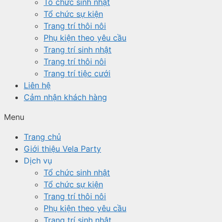
Tổ chức sinh nhật
Tổ chức sự kiện
Trang trí thôi nôi
Phụ kiện theo yêu cầu
Trang trí sinh nhật
Trang trí thôi nôi
Trang trí tiệc cưới
Liên hệ
Cảm nhận khách hàng
Menu
Trang chủ
Giới thiệu Vela Party
Dịch vụ
Tổ chức sinh nhật
Tổ chức sự kiện
Trang trí thôi nôi
Phụ kiện theo yêu cầu
Trang trí sinh nhật