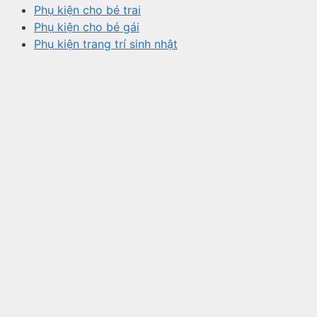
Phụ kiện cho bé trai
Phụ kiện cho bé gái
Phụ kiện trang trí sinh nhật