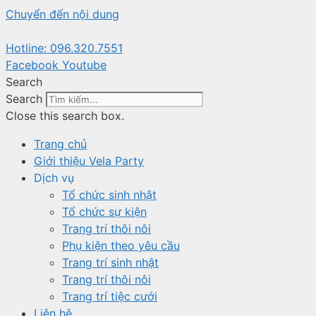
Chuyển đến nội dung
Hotline: 096.320.755​1
Facebook
Youtube
Search
Search
Close this search box.
Trang chủ
Giới thiệu Vela Party
Dịch vụ
Tổ chức sinh nhật
Tổ chức sự kiện
Trang trí thôi nôi
Phụ kiện theo yêu cầu
Trang trí sinh nhật
Trang trí thôi nôi
Trang trí tiệc cưới
Liên hệ