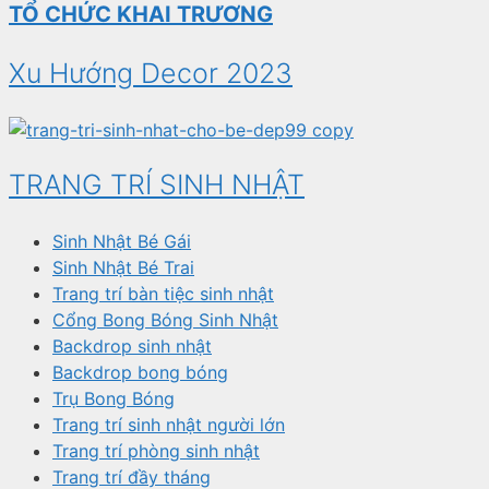
TỔ CHỨC KHAI TRƯƠNG
Xu Hướng Decor 2023
TRANG TRÍ SINH NHẬT
Sinh Nhật Bé Gái
Sinh Nhật Bé Trai
Trang trí bàn tiệc sinh nhật
Cổng Bong Bóng Sinh Nhật
Backdrop sinh nhật
Backdrop bong bóng
Trụ Bong Bóng
Trang trí sinh nhật người lớn
Trang trí phòng sinh nhật
Trang trí đầy tháng