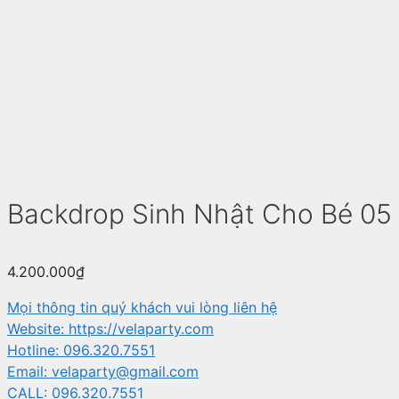
Backdrop Sinh Nhật Cho Bé 05
4.200.000
₫
Mọi thông tin quý khách vui lòng liên hệ
Website: https://velaparty.com
Hotline: 096.320.7551
Email: velaparty@gmail.com
CALL: 096.320.7551