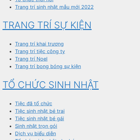
Trang trí sinh nhật mẫu mới 2022
TRANG TRÍ SỰ KIỆN
Trang trí khai trương
Trang trí tiệc công ty
Trang trí Noel
Trang trí bong bóng sự kiện
TỔ CHỨC SINH NHẬT
Tiệc đã tổ chức
Tiệc sinh nhật bé trai
Tiệc sinh nhật bé gái
Sinh nhật trọn gói
Dịch vụ biểu diễn