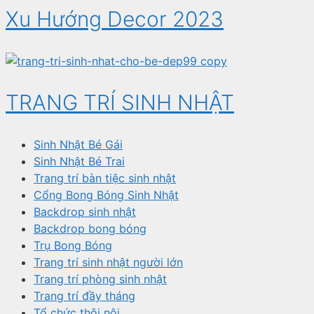
Xu Hướng Decor 2023
TRANG TRÍ SINH NHẬT
Sinh Nhật Bé Gái
Sinh Nhật Bé Trai
Trang trí bàn tiệc sinh nhật
Cổng Bong Bóng Sinh Nhật
Backdrop sinh nhật
Backdrop bong bóng
Trụ Bong Bóng
Trang trí sinh nhật người lớn
Trang trí phòng sinh nhật
Trang trí đầy tháng
Tổ chức thôi nôi