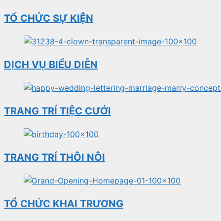
TỔ CHỨC SỰ KIỆN
DỊCH VỤ BIỂU DIỄN
TRANG TRÍ TIỆC CƯỚI
TRANG TRÍ THÔI NÔI
TỔ CHỨC KHAI TRƯƠNG