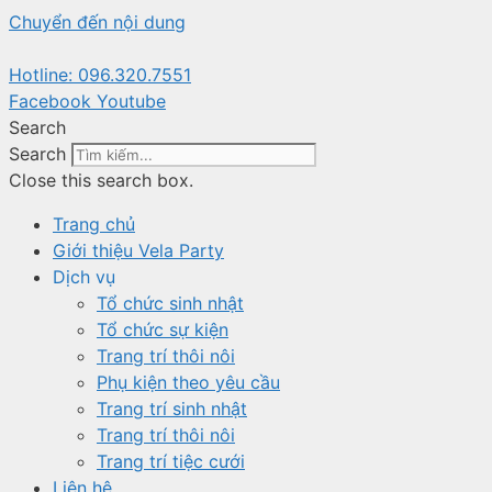
Chuyển đến nội dung
Hotline: 096.320.755​1
Facebook
Youtube
Search
Search
Close this search box.
Trang chủ
Giới thiệu Vela Party
Dịch vụ
Tổ chức sinh nhật
Tổ chức sự kiện
Trang trí thôi nôi
Phụ kiện theo yêu cầu
Trang trí sinh nhật
Trang trí thôi nôi
Trang trí tiệc cưới
Liên hệ