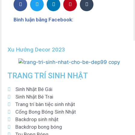
Bình luận bằng Facebook:
Xu Hướng Decor 2023
TRANG TRÍ SINH NHẬT
Sinh Nhật Bé Gái
Sinh Nhật Bé Trai
Trang trí bàn tiệc sinh nhật
Cổng Bong Bóng Sinh Nhật
Backdrop sinh nhật
Backdrop bong bóng
Trụ Bong Bóng