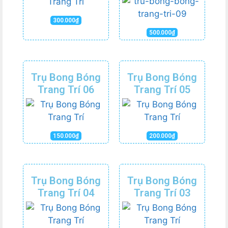
300.000
₫
500.000
₫
Trụ Bong Bóng
Trụ Bong Bóng
Trang Trí 06
Trang Trí 05
150.000
₫
200.000
₫
Trụ Bong Bóng
Trụ Bong Bóng
Trang Trí 04
Trang Trí 03