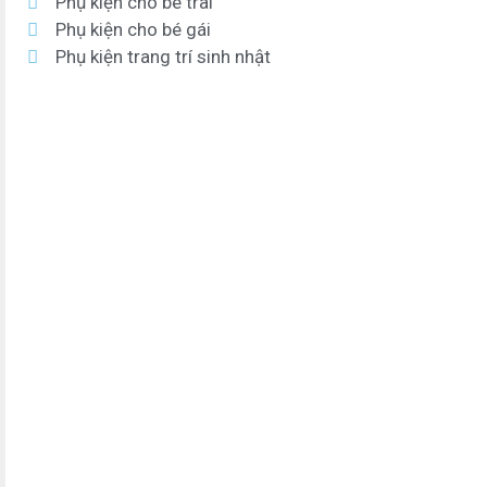
Phụ kiện cho bé trai
Phụ kiện cho bé gái
Phụ kiện trang trí sinh nhật