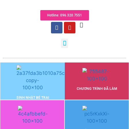
Hotline: 096.320.755​1
CHƯƠNG TRÌNH ĐÃ LÀM
SINH NHẬT BÉ TRAI