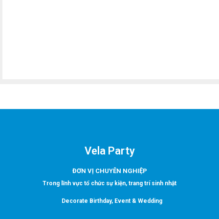
Vela Party
ĐƠN VỊ CHUYÊN NGHIỆP
Trong lĩnh vực tổ chức sự kiện, trang trí sinh nhật
Decorate Birthday, Event & Wedding