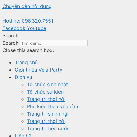
Chuyển đến nội dung
Hotline: 096.320.755​1
Facebook
Youtube
Search
Search
Close this search box.
Trang chủ
Giới thiệu Vela Party
Dịch vụ
Tổ chức sinh nhật
Tổ chức sự kiện
Trang trí thôi nôi
Phụ kiện theo yêu cầu
Trang trí sinh nhật
Trang trí thôi nôi
Trang trí tiệc cưới
Liên hệ