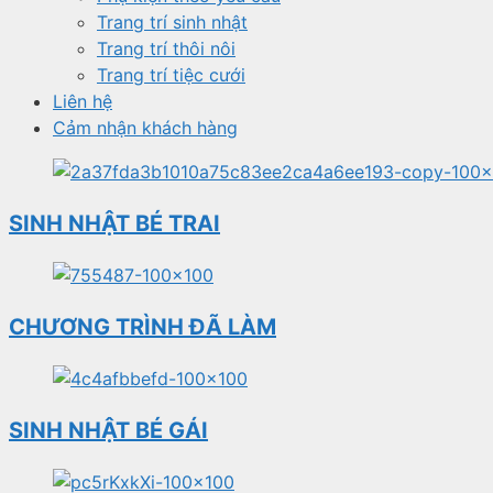
Trang trí sinh nhật
Trang trí thôi nôi
Trang trí tiệc cưới
Liên hệ
Cảm nhận khách hàng
SINH NHẬT BÉ TRAI
CHƯƠNG TRÌNH ĐÃ LÀM
SINH NHẬT BÉ GÁI